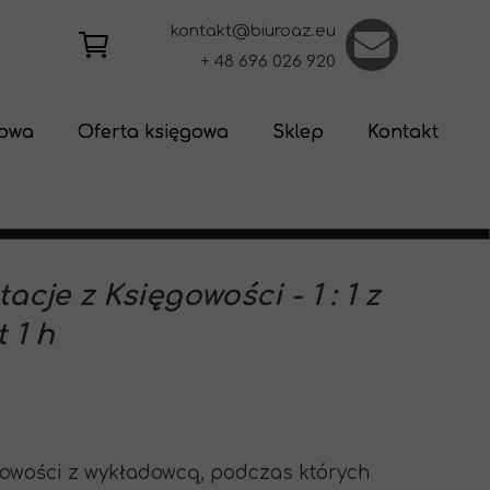
kontakt@biuroaz.eu
+ 48 696 026 920
iowa
Oferta księgowa
Sklep
Kontakt
Usługi księgowe
Szkolenia on-line - Ksi
ZUS Kadry i Płace
Coaching i wsparcie
E-booki
acje z Księgowości - 1 : 1 z
 1 h
gowości z wykładowcą, podczas których