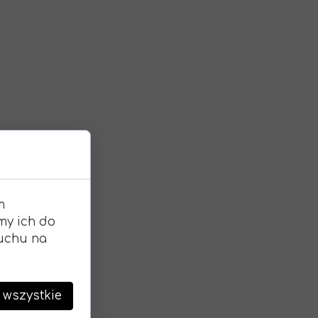
m
my ich do
ruchu na
 wszystkie