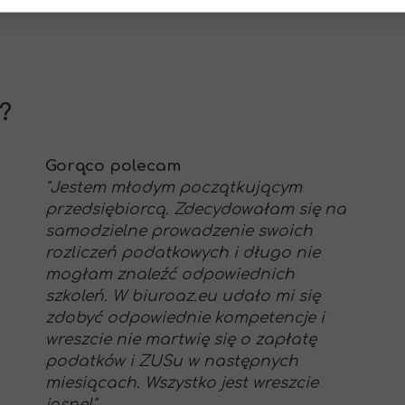
?
Gorąco polecam
"Jestem młodym początkującym
przedsiębiorcą. Zdecydowałam się na
samodzielne prowadzenie swoich
rozliczeń podatkowych i długo nie
mogłam znaleźć odpowiednich
szkoleń. W biuroaz.eu udało mi się
zdobyć odpowiednie kompetencje i
wreszcie nie martwię się o zapłatę
podatków i ZUSu w następnych
miesiącach. Wszystko jest wreszcie
jasne!"